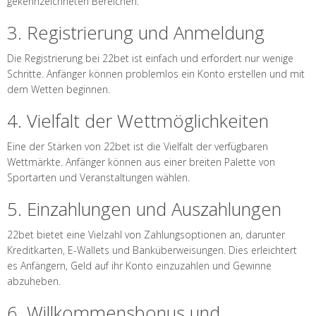
gekennzeichneten Bereichen.
3. Registrierung und Anmeldung
Die Registrierung bei 22bet ist einfach und erfordert nur wenige
Schritte. Anfänger können problemlos ein Konto erstellen und mit
dem Wetten beginnen.
4. Vielfalt der Wettmöglichkeiten
Eine der Stärken von 22bet ist die Vielfalt der verfügbaren
Wettmärkte. Anfänger können aus einer breiten Palette von
Sportarten und Veranstaltungen wählen.
5. Einzahlungen und Auszahlungen
22bet bietet eine Vielzahl von Zahlungsoptionen an, darunter
Kreditkarten, E-Wallets und Banküberweisungen. Dies erleichtert
es Anfängern, Geld auf ihr Konto einzuzahlen und Gewinne
abzuheben.
6. Willkommensbonus und