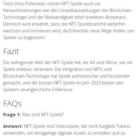
Trotz ihres Potenzials stehen NFT-Spiele auch vor
Herausforderungen wie der Umweltauswirkungen der Blockchain-
Technologie und der Notwendigkeit einer breiteren Akzeptanz.
Dennoch wird erwartet, dass die NFT-Spielebranche weiterhin
wachsen und innovieren wird, da Entwickler neue Wege finden, um
Spieler zu begeistern.
Fazit
Die aufregende Welt der NFT-Spiele hat die Art und Weise, wie wir
Spiele erleben, verändert. Die Integration von NFTs und
Blockchain-Technologie hat Spiele authentischer und fesselnder
gemacht, und die besten NFT-Spiele im Jahr 2023 bieten den
Spielern unvergleichliche Erlebnisse.
FAQs
Frage 1:
Was sind NFT-Spiele?
Antwort:
NFT-Spiele sind Videospiele, die nicht-fungible Tokens
verwenden, um einzigartige digitale Assets zu erstellen und zu