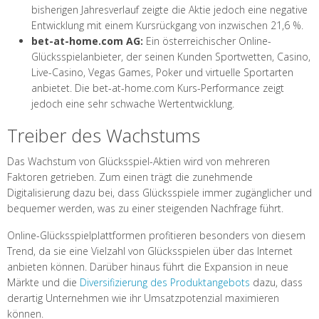
bisherigen Jahresverlauf zeigte die Aktie jedoch eine negative
Entwicklung mit einem Kursrückgang von inzwischen 21,6 %.
bet-at-home.com AG:
Ein österreichischer Online-
Glücksspielanbieter, der seinen Kunden Sportwetten, Casino,
Live-Casino, Vegas Games, Poker und virtuelle Sportarten
anbietet. Die bet-at-home.com Kurs-Performance zeigt
jedoch eine sehr schwache Wertentwicklung.
Treiber des Wachstums
Das Wachstum von Glücksspiel-Aktien wird von mehreren
Faktoren getrieben. Zum einen trägt die zunehmende
Digitalisierung dazu bei, dass Glücksspiele immer zugänglicher und
bequemer werden, was zu einer steigenden Nachfrage führt.
Online-Glücksspielplattformen profitieren besonders von diesem
Trend, da sie eine Vielzahl von Glücksspielen über das Internet
anbieten können. Darüber hinaus führt die Expansion in neue
Märkte und die
Diversifizierung des Produktangebots
dazu, dass
derartig Unternehmen wie ihr Umsatzpotenzial maximieren
können.