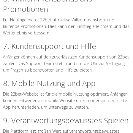
Promotionen
Für Neulinge bietet 22bet attraktive Willkommensboni und
laufende Promotionen. Dies kann den Einstieg erleichtern und das
Wetterlebnis verbessern.
7. Kundensupport und Hilfe
Anfänger können auf den zuverlässigen Kundensupport von 22bet
zählen. Das Support-Team steht rund um die Uhr zur Verfügung,
um Fragen zu beantworten und Hilfe zu bieten.
8. Mobile Nutzung und App
Die 22bet-Website ist für die mobile Nutzung optimiert. Anfänger
können entweder die mobile Website nutzen oder die dedizierte
App herunterladen, um unterwegs zu wetten.
9. Verantwortungsbewusstes Spielen
Die Plattform legt großen Wert auf verantwortungsbewusstes