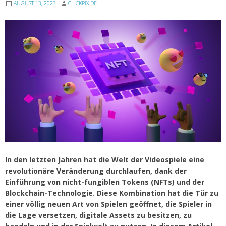
AUGUST 13, 2023
CLICKPIX.DE
In den letzten Jahren hat die Welt der Videospiele eine
revolutionäre Veränderung durchlaufen, dank der
Einführung von nicht-fungiblen Tokens (NFTs) und der
Blockchain-Technologie. Diese Kombination hat die Tür zu
einer völlig neuen Art von Spielen geöffnet, die Spieler in
die Lage versetzen, digitale Assets zu besitzen, zu