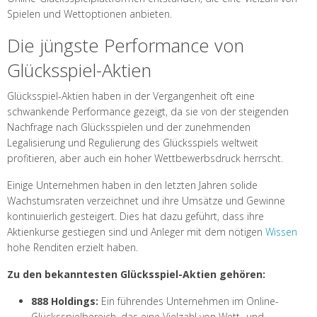
Spielen und Wettoptionen anbieten.
Die jüngste Performance von
Glücksspiel-Aktien
Glücksspiel-Aktien haben in der Vergangenheit oft eine
schwankende Performance gezeigt, da sie von der steigenden
Nachfrage nach Glücksspielen und der zunehmenden
Legalisierung und Regulierung des Glücksspiels weltweit
profitieren, aber auch ein hoher Wettbewerbsdruck herrscht.
Einige Unternehmen haben in den letzten Jahren solide
Wachstumsraten verzeichnet und ihre Umsätze und Gewinne
kontinuierlich gesteigert. Dies hat dazu geführt, dass ihre
Aktienkurse gestiegen sind und Anleger mit dem nötigen
Wissen
hohe Renditen erzielt haben.
Zu den bekanntesten Glücksspiel-Aktien gehören:
888 Holdings:
Ein führendes Unternehmen im Online-
Glücksspielbereich, das eine Vielzahl von Wett- und