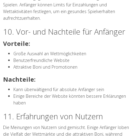
Spielen. Anfänger können Limits für Einzahlungen und
Wettaktivitäten festlegen, um ein gesundes Spielverhalten
aufrechtzuerhalten.
10. Vor- und Nachteile für Anfänger
Vorteile:
Große Auswahl an Wettmöglichkeiten
Benutzerfreundliche Website
Attraktive Boni und Promotionen
Nachteile:
Kann überwältigend für absolute Anfänger sein
Einige Bereiche der Website könnten bessere Erklärungen
haben
11. Erfahrungen von Nutzern
Die Meinungen von Nutzern sind gemischt. Einige Anfänger loben
die Vielfalt der Wettmärkte und die attraktiven Boni, während