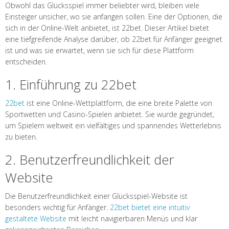
Obwohl das Glücksspiel immer beliebter wird, bleiben viele
Einsteiger unsicher, wo sie anfangen sollen. Eine der Optionen, die
sich in der Online-Welt anbietet, ist 22bet. Dieser Artikel bietet
eine tiefgreifende Analyse darüber, ob 22bet für Anfänger geeignet
ist und was sie erwartet, wenn sie sich für diese Plattform
entscheiden.
1. Einführung zu 22bet
22bet
ist eine Online-Wettplattform, die eine breite Palette von
Sportwetten und Casino-Spielen anbietet. Sie wurde gegründet,
um Spielern weltweit ein vielfältiges und spannendes Wetterlebnis
zu bieten.
2. Benutzerfreundlichkeit der
Website
Die Benutzerfreundlichkeit einer Glücksspiel-Website ist
besonders wichtig für Anfänger.
22bet bietet eine intuitiv
gestaltete Website
mit leicht navigierbaren Menüs und klar