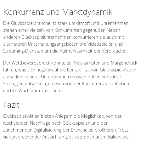
Konkurrenz und Marktdynamik
Die Glücksspielbranche ist stark umkämpft und Unternehmen
stehen einer Vielzahl von Konkurrenten gegenüber. Neben
anderen Glücksspielunternehmen konkurrieren sie auch mit
alternativen Unterhaltungsangeboten wie Videospielen und
Streaming-Diensten um die Aufmerksamkeit der Verbraucher.
Der Wettbewerbsdruck könnte zu Preiskämpfen und Margendruck
führen, was sich negativ auf die Rentabilität von Glücksspiel-Aktien
auswirken könnte. Unternehmen müssen daher innovative
Strategien entwickeln, um sich von der Konkurrenz abzuheben
und ihr Wachstum zu sichern.
Fazit
Glücksspiel-Aktien bieten Anlegern die Möglichkeit, von der
wachsenden Nachfrage nach Glücksspielen und der
zunehmenden Digitalisierung der Branche zu profitieren. Trotz
vielversprechender Aussichten gibt es jedoch auch Risiken, die