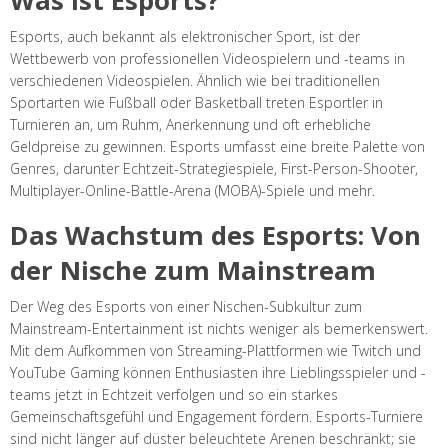
Was ist Esports?
Esports, auch bekannt als elektronischer Sport, ist der
Wettbewerb von professionellen Videospielern und -teams in
verschiedenen Videospielen. Ähnlich wie bei traditionellen
Sportarten wie Fußball oder Basketball treten Esportler in
Turnieren an, um Ruhm, Anerkennung und oft erhebliche
Geldpreise zu gewinnen. Esports umfasst eine breite Palette von
Genres, darunter Echtzeit-Strategiespiele, First-Person-Shooter,
Multiplayer-Online-Battle-Arena (MOBA)-Spiele und mehr.
Das Wachstum des Esports: Von
der Nische zum Mainstream
Der Weg des Esports von einer Nischen-Subkultur zum
Mainstream-Entertainment ist nichts weniger als bemerkenswert.
Mit dem Aufkommen von Streaming-Plattformen wie Twitch und
YouTube Gaming können Enthusiasten ihre Lieblingsspieler und -
teams jetzt in Echtzeit verfolgen und so ein starkes
Gemeinschaftsgefühl und Engagement fördern. Esports-Turniere
sind nicht länger auf düster beleuchtete Arenen beschränkt; sie