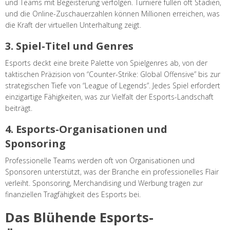
und Teams mit Begeisterung verfolgen. Turniere füllen oft Stadien,
und die Online-Zuschauerzahlen können Millionen erreichen, was
die Kraft der virtuellen Unterhaltung zeigt.
3. Spiel-Titel und Genres
Esports deckt eine breite Palette von Spielgenres ab, von der
taktischen Präzision von “Counter-Strike: Global Offensive” bis zur
strategischen Tiefe von “League of Legends”. Jedes Spiel erfordert
einzigartige Fähigkeiten, was zur Vielfalt der Esports-Landschaft
beiträgt.
4. Esports-Organisationen und
Sponsoring
Professionelle Teams werden oft von Organisationen und
Sponsoren unterstützt, was der Branche ein professionelles Flair
verleiht. Sponsoring, Merchandising und Werbung tragen zur
finanziellen Tragfähigkeit des Esports bei.
Das Blühende Esports-