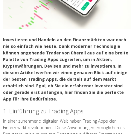
Investieren und Handeln an den Finanzmärkten war noch
nie so einfach wie heute. Dank moderner Technologie
können angehende Trader von überall aus auf eine breite
Palette von Trading Apps zugreifen, um in Aktien,
Kryptowährungen, Devisen und mehr zu investieren. In
diesem Artikel werfen wir einen genauen Blick auf einige
der besten Trading Apps, die derzeit auf dem Markt
erhältlich sind. Egal, ob Sie ein erfahrener Investor sind
oder gerade erst anfangen, hier finden Sie die perfekte
App für Ihre Bedürfnisse.
1. Einführung zu Trading Apps
In einer zunehmend digitalen Welt haben Trading Apps den
Finanzmarkt revolutioniert. Diese Anwendungen ermöglichen es