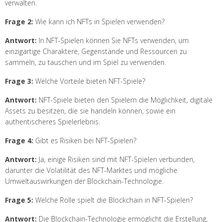
verwalten.
Frage 2:
Wie kann ich NFTs in Spielen verwenden?
Antwort:
In NFT-Spielen können Sie NFTs verwenden, um
einzigartige Charaktere, Gegenstände und Ressourcen zu
sammeln, zu tauschen und im Spiel zu verwenden.
Frage 3:
Welche Vorteile bieten NFT-Spiele?
Antwort:
NFT-Spiele bieten den Spielern die Möglichkeit, digitale
Assets zu besitzen, die sie handeln können, sowie ein
authentischeres Spielerlebnis.
Frage 4:
Gibt es Risiken bei NFT-Spielen?
Antwort:
Ja, einige Risiken sind mit NFT-Spielen verbunden,
darunter die Volatilität des NFT-Marktes und mögliche
Umweltauswirkungen der Blockchain-Technologie.
Frage 5:
Welche Rolle spielt die Blockchain in NFT-Spielen?
Antwort:
Die Blockchain-Technologie ermöglicht die Erstellung,