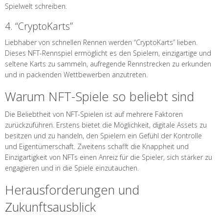
Spielwelt schreiben.
4. “CryptoKarts”
Liebhaber von schnellen Rennen werden “CryptoKarts” lieben.
Dieses NFT-Rennspiel ermöglicht es den Spielern, einzigartige und
seltene Karts zu sammeln, aufregende Rennstrecken zu erkunden
und in packenden Wettbewerben anzutreten.
Warum NFT-Spiele so beliebt sind
Die Beliebtheit von NFT-Spielen ist auf mehrere Faktoren
zurückzuführen. Erstens bietet die Möglichkeit, digitale Assets zu
besitzen und zu handeln, den Spielern ein Gefühl der Kontrolle
und Eigentümerschaft. Zweitens schafft die Knappheit und
Einzigartigkeit von NFTs einen Anreiz für die Spieler, sich stärker zu
engagieren und in die Spiele einzutauchen.
Herausforderungen und
Zukunftsausblick