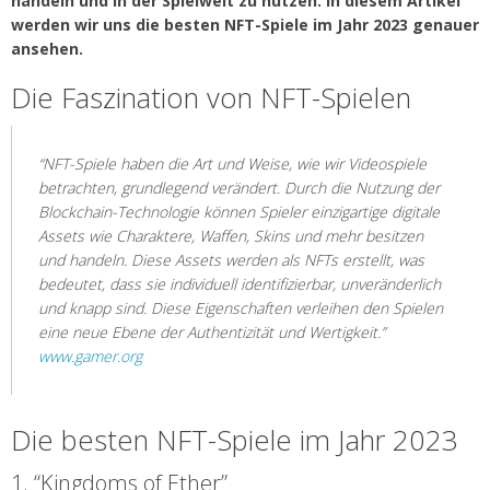
handeln und in der Spielwelt zu nutzen. In diesem Artikel
werden wir uns die besten NFT-Spiele im Jahr 2023 genauer
ansehen.
Die Faszination von NFT-Spielen
“NFT-Spiele haben die Art und Weise, wie wir Videospiele
betrachten, grundlegend verändert. Durch die Nutzung der
Blockchain-Technologie können Spieler einzigartige digitale
Assets wie Charaktere, Waffen, Skins und mehr besitzen
und handeln. Diese Assets werden als NFTs erstellt, was
bedeutet, dass sie individuell identifizierbar, unveränderlich
und knapp sind. Diese Eigenschaften verleihen den Spielen
eine neue Ebene der Authentizität und Wertigkeit.”
www.gamer.org
Die besten NFT-Spiele im Jahr 2023
1. “Kingdoms of Ether”