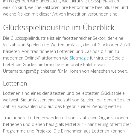
Im Folgenden wird untersucht, wie lukrativ Glücksspiel-Aktien
wirklich sind, welche Faktoren ihre Performance beeinflussen und
welche Risiken mit dieser Art von Investition verbunden sind.
Glücksspielindustrie im Überblick
Die Glücksspielindustrie ist ein facettenreicher Sektor, der eine
Vielzahl von Spielen und Wetten umfasst, die auf Glück oder Zufall
basieren. Von traditionellen Lotterien und Casinos bis hin zu
modernen Online-Plattformen wie
Slotmagie
für virtuelle Spiele
bietet die Glücksspielbranche eine breite Palette von
Unterhaltungsmöglichkeiten für Millionen von Menschen weltweit.
Lotterien
Lotterien sind eines der ältesten und beliebtesten Glücksspiele
weltweit. Sie umfassen eine Vielzahl von Spielen, bei denen Spieler
Zahlen auswählen und auf das Ergebnis einer Ziehung wetten.
Traditionelle Lotterien werden oft von staatlichen Organisationen
betrieben und dienen häufig als Mittel zur Finanzierung öffentlicher
Programme und Projekte. Die Einnahmen aus Lotterien können