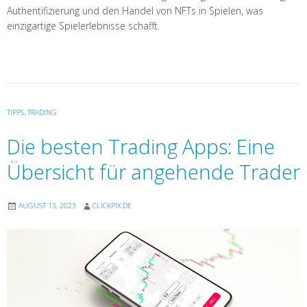
Authentifizierung und den Handel von NFTs in Spielen, was
einzigartige Spielerlebnisse schafft.
TIPPS
,
TRADING
Die besten Trading Apps: Eine
Übersicht für angehende Trader
AUGUST 13, 2023
CLICKPIX.DE