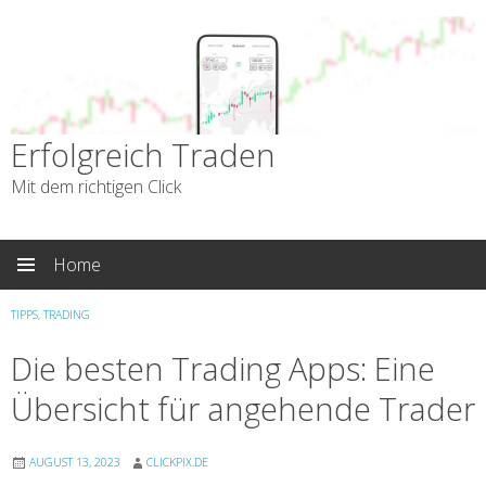
Erfolgreich Traden
Mit dem richtigen Click
Skip
Home
to
content
TIPPS
,
TRADING
Die besten Trading Apps: Eine
Übersicht für angehende Trader
AUGUST 13, 2023
CLICKPIX.DE