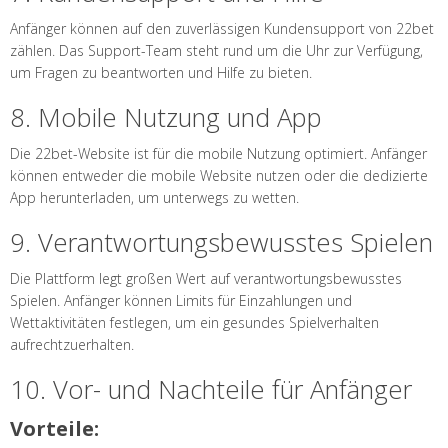
Anfänger können auf den zuverlässigen Kundensupport von 22bet
zählen. Das Support-Team steht rund um die Uhr zur Verfügung,
um Fragen zu beantworten und Hilfe zu bieten.
8. Mobile Nutzung und App
Die 22bet-Website ist für die mobile Nutzung optimiert. Anfänger
können entweder die mobile Website nutzen oder die dedizierte
App herunterladen, um unterwegs zu wetten.
9. Verantwortungsbewusstes Spielen
Die Plattform legt großen Wert auf verantwortungsbewusstes
Spielen. Anfänger können Limits für Einzahlungen und
Wettaktivitäten festlegen, um ein gesundes Spielverhalten
aufrechtzuerhalten.
10. Vor- und Nachteile für Anfänger
Vorteile: