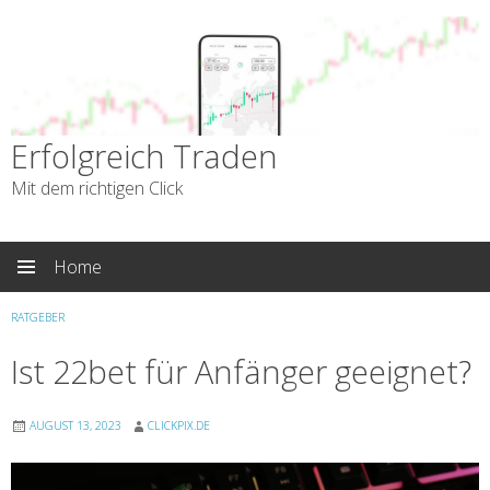
Erfolgreich Traden
Mit dem richtigen Click
Skip
Home
to
content
RATGEBER
Ist 22bet für Anfänger geeignet?
AUGUST 13, 2023
CLICKPIX.DE