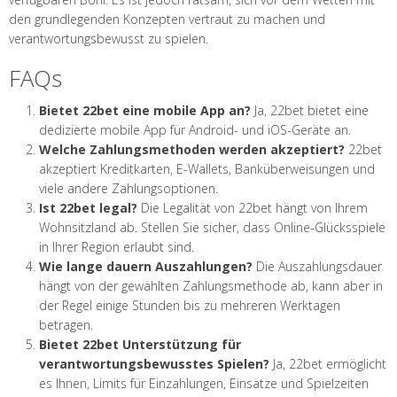
den grundlegenden Konzepten vertraut zu machen und
verantwortungsbewusst zu spielen.
FAQs
Bietet 22bet eine mobile App an?
Ja, 22bet bietet eine
dedizierte mobile App für Android- und iOS-Geräte an.
Welche Zahlungsmethoden werden akzeptiert?
22bet
akzeptiert Kreditkarten, E-Wallets, Banküberweisungen und
viele andere Zahlungsoptionen.
Ist 22bet legal?
Die Legalität von 22bet hängt von Ihrem
Wohnsitzland ab. Stellen Sie sicher, dass Online-Glücksspiele
in Ihrer Region erlaubt sind.
Wie lange dauern Auszahlungen?
Die Auszahlungsdauer
hängt von der gewählten Zahlungsmethode ab, kann aber in
der Regel einige Stunden bis zu mehreren Werktagen
betragen.
Bietet 22bet Unterstützung für
verantwortungsbewusstes Spielen?
Ja, 22bet ermöglicht
es Ihnen, Limits für Einzahlungen, Einsätze und Spielzeiten