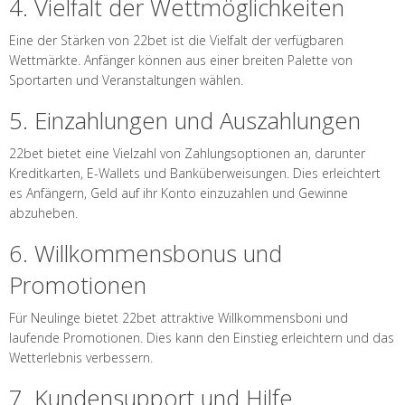
4. Vielfalt der Wettmöglichkeiten
Eine der Stärken von 22bet ist die Vielfalt der verfügbaren
Wettmärkte. Anfänger können aus einer breiten Palette von
Sportarten und Veranstaltungen wählen.
5. Einzahlungen und Auszahlungen
22bet bietet eine Vielzahl von Zahlungsoptionen an, darunter
Kreditkarten, E-Wallets und Banküberweisungen. Dies erleichtert
es Anfängern, Geld auf ihr Konto einzuzahlen und Gewinne
abzuheben.
6. Willkommensbonus und
Promotionen
Für Neulinge bietet 22bet attraktive Willkommensboni und
laufende Promotionen. Dies kann den Einstieg erleichtern und das
Wetterlebnis verbessern.
7. Kundensupport und Hilfe