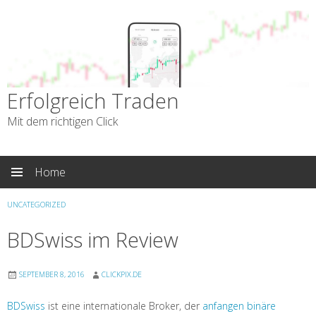
Erfolgreich Traden
Mit dem richtigen Click
Skip
Home
to
content
UNCATEGORIZED
BDSwiss im Review
SEPTEMBER 8, 2016
CLICKPIX.DE
BDSwiss
ist eine internationale Broker, der
anfangen binäre