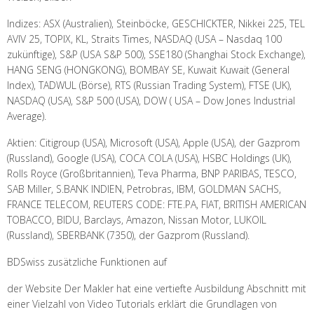
Indizes: ASX (Australien), Steinböcke, GESCHICKTER, Nikkei 225, TEL
AVIV 25, TOPIX, KL, Straits Times, NASDAQ (USA – Nasdaq 100
zukünftige), S&P (USA S&P 500), SSE180 (Shanghai Stock Exchange),
HANG SENG (HONGKONG), BOMBAY SE, Kuwait Kuwait (General
Index), TADWUL (Börse), RTS (Russian Trading System), FTSE (UK),
NASDAQ (USA), S&P 500 (USA), DOW ( USA – Dow Jones Industrial
Average).
Aktien: Citigroup (USA), Microsoft (USA), Apple (USA), der Gazprom
(Russland), Google (USA), COCA COLA (USA), HSBC Holdings (UK),
Rolls Royce (Großbritannien), Teva Pharma, BNP PARIBAS, TESCO,
SAB Miller, S.BANK INDIEN, Petrobras, IBM, GOLDMAN SACHS,
FRANCE TELECOM, REUTERS CODE: FTE.PA, FIAT, BRITISH AMERICAN
TOBACCO, BIDU, Barclays, Amazon, Nissan Motor, LUKOIL
(Russland), SBERBANK (7350), der Gazprom (Russland).
BDSwiss zusätzliche Funktionen auf
der Website Der Makler hat eine vertiefte Ausbildung Abschnitt mit
einer Vielzahl von Video Tutorials erklärt die Grundlagen von